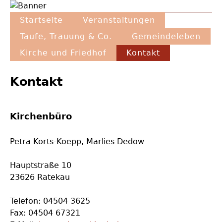
Direkt
Hauptnavigation
zum
Startseite
Veranstaltungen
Inhalt
Taufe, Trauung & Co.
Gemeindeleben
Kirche und Friedhof
Kontakt
Back
to
Kontakt
top
Kirchenbüro
Petra Korts-Koepp, Marlies Dedow
Hauptstraße 10
23626 Ratekau
Telefon: 04504 3625
Fax: 04504 67321