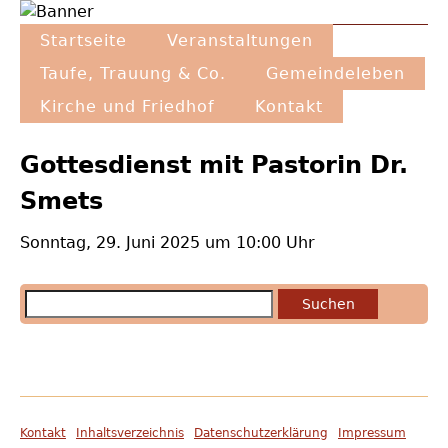
Direkt
Hauptnavigation
zum
Startseite
Veranstaltungen
Inhalt
Taufe, Trauung & Co.
Gemeindeleben
Kirche und Friedhof
Kontakt
Back
to
Gottesdienst mit Pastorin Dr.
top
Smets
Sonntag, 29. Juni 2025 um 10:00 Uhr
Suchen
Kontakt
Inhaltsverzeichnis
Datenschutzerklärung
Impressum